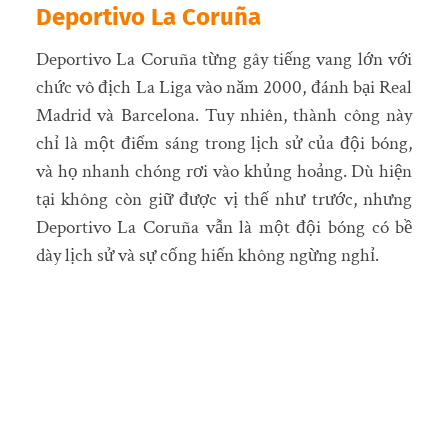
Deportivo La Coruña
Deportivo La Coruña từng gây tiếng vang lớn với
chức vô địch La Liga vào năm 2000, đánh bại Real
Madrid và Barcelona. Tuy nhiên, thành công này
chỉ là một điểm sáng trong lịch sử của đội bóng,
và họ nhanh chóng rơi vào khủng hoảng. Dù hiện
tại không còn giữ được vị thế như trước, nhưng
Deportivo La Coruña vẫn là một đội bóng có bề
dày lịch sử và sự cống hiến không ngừng nghỉ.