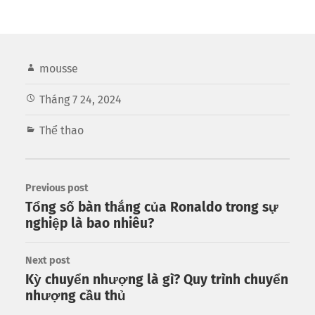
mousse
Tháng 7 24, 2024
Thể thao
Previous post
Tổng số bàn thắng của Ronaldo trong sự
nghiệp là bao nhiêu?
Next post
Kỳ chuyển nhượng là gì? Quy trình chuyển
nhượng cầu thủ