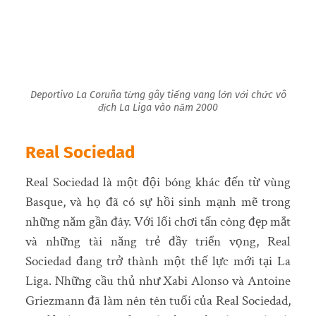
Deportivo La Coruña từng gây tiếng vang lớn với chức vô
địch La Liga vào năm 2000
Real Sociedad
Real Sociedad là một đội bóng khác đến từ vùng
Basque, và họ đã có sự hồi sinh mạnh mẽ trong
những năm gần đây. Với lối chơi tấn công đẹp mắt
và những tài năng trẻ đầy triển vọng, Real
Sociedad đang trở thành một thế lực mới tại La
Liga. Những cầu thủ như Xabi Alonso và Antoine
Griezmann đã làm nên tên tuổi của Real Sociedad,