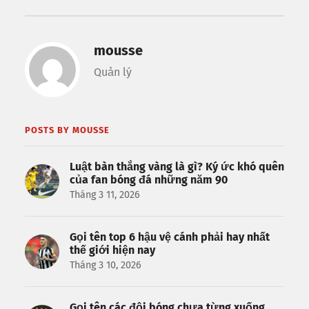
mousse
Quản lý
POSTS BY MOUSSE
Luật bàn thắng vàng là gì? Ký ức khó quên
của fan bóng đá những năm 90
Tháng 3 11, 2026
Gọi tên top 6 hậu vệ cánh phải hay nhất
thế giới hiện nay
Tháng 3 10, 2026
Gọi tên các đội bóng chưa từng xuống