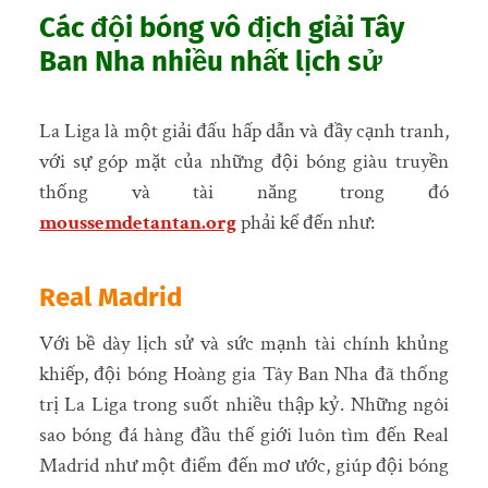
Các đội bóng vô địch giải Tây
Ban Nha nhiều nhất lịch sử
La Liga là một giải đấu hấp dẫn và đầy cạnh tranh,
với sự góp mặt của những đội bóng giàu truyền
thống và tài năng trong đó
moussemdetantan.org
phải kể đến như:
Real Madrid
Với bề dày lịch sử và sức mạnh tài chính khủng
khiếp, đội bóng Hoàng gia Tây Ban Nha đã thống
trị La Liga trong suốt nhiều thập kỷ. Những ngôi
sao bóng đá hàng đầu thế giới luôn tìm đến Real
Madrid như một điểm đến mơ ước, giúp đội bóng