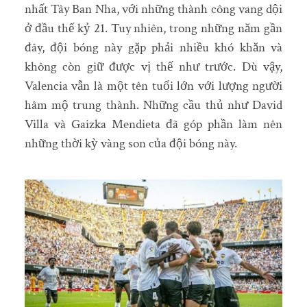
nhất Tây Ban Nha, với những thành công vang dội
ở đầu thế kỷ 21. Tuy nhiên, trong những năm gần
đây, đội bóng này gặp phải nhiều khó khăn và
không còn giữ được vị thế như trước. Dù vậy,
Valencia vẫn là một tên tuổi lớn với lượng người
hâm mộ trung thành. Những cầu thủ như David
Villa và Gaizka Mendieta đã góp phần làm nên
những thời kỳ vàng son của đội bóng này.