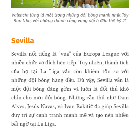
Valencia từng là một trong những đội bóng mạnh nhất Tây
Ban Nha, với những thành công vang dội ở đầu thế kỷ 21
Sevilla
Sevilla nổi tiếng là “vua” của Europa League với
nhiều chức vô địch liên tiếp. Tuy nhiên, thành tích
của họ tại La Liga vẫn còn khiêm tốn so với
những đội bóng hàng đầu. Dù vậy, Sevilla vẫn là
một đội bóng đáng gờm và luôn là đối thủ khó
chịu cho mọi đội bóng. Những cầu thủ như Dani
Alves, Jesús Navas, và Ivan Rakitić đã giúp Sevilla
duy trì sự cạnh tranh mạnh mẽ và tạo nên nhiều
bất ngờ tại La Liga.