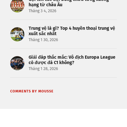
hạng từ châu Âu
Tháng 3 4, 2026
Trung vệ là gì? Top 4 huyền thoại trung vệ
xuất sắc nhất
Tháng 1 30, 2026
Giải đáp thắc mắc: Vô địch Europa League
có được đá C1 không?
Tháng 1 28, 2026
COMMENTS BY MOUSSE