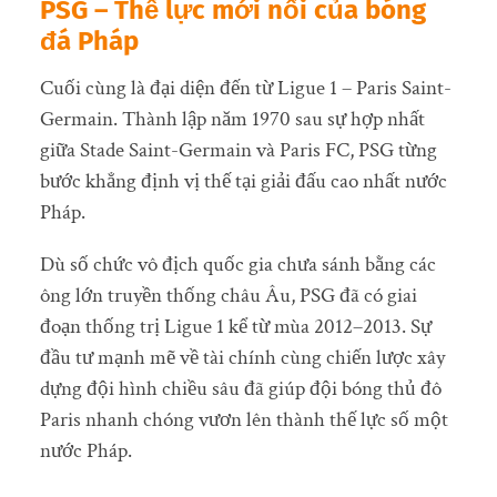
PSG – Thế lực mới nổi của bóng
đá Pháp
Cuối cùng là đại diện đến từ Ligue 1 – Paris Saint-
Germain. Thành lập năm 1970 sau sự hợp nhất
giữa Stade Saint-Germain và Paris FC, PSG từng
bước khẳng định vị thế tại giải đấu cao nhất nước
Pháp.
Dù số chức vô địch quốc gia chưa sánh bằng các
ông lớn truyền thống châu Âu, PSG đã có giai
đoạn thống trị Ligue 1 kể từ mùa 2012–2013. Sự
đầu tư mạnh mẽ về tài chính cùng chiến lược xây
dựng đội hình chiều sâu đã giúp đội bóng thủ đô
Paris nhanh chóng vươn lên thành thế lực số một
nước Pháp.