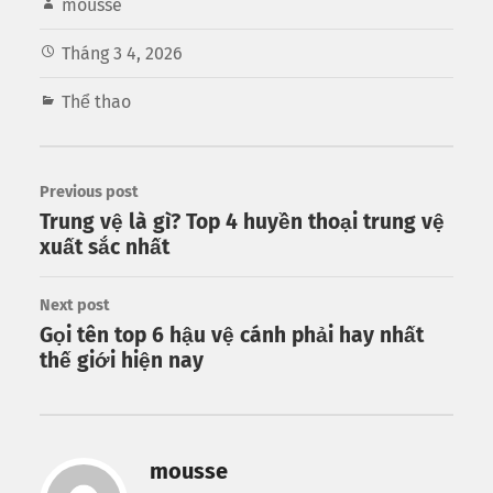
mousse
Tháng 3 4, 2026
Thể thao
Previous post
Trung vệ là gì? Top 4 huyền thoại trung vệ
xuất sắc nhất
Next post
Gọi tên top 6 hậu vệ cánh phải hay nhất
thế giới hiện nay
mousse