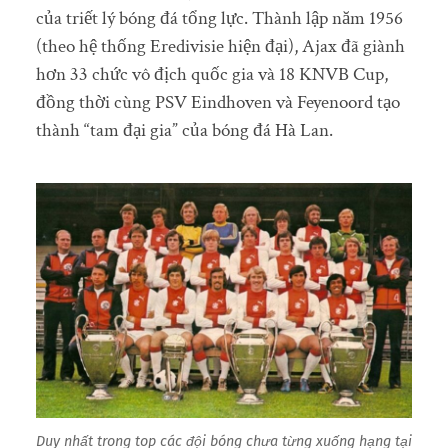
của triết lý bóng đá tổng lực. Thành lập năm 1956
(theo hệ thống Eredivisie hiện đại), Ajax đã giành
hơn 33 chức vô địch quốc gia và 18 KNVB Cup,
đồng thời cùng PSV Eindhoven và Feyenoord tạo
thành “tam đại gia” của bóng đá Hà Lan.
Duy nhất trong top các đội bóng chưa từng xuống hạng tại