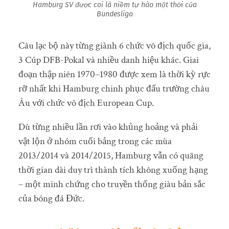
Hamburg SV được coi là niềm tự hào một thời của
Bundesliga
Câu lạc bộ này từng giành 6 chức vô địch quốc gia,
3 Cúp DFB-Pokal và nhiều danh hiệu khác. Giai
đoạn thập niên 1970–1980 được xem là thời kỳ rực
rỡ nhất khi Hamburg chinh phục đấu trường châu
Âu với chức vô địch European Cup.
Dù từng nhiều lần rơi vào khủng hoảng và phải
vật lộn ở nhóm cuối bảng trong các mùa
2013/2014 và 2014/2015, Hamburg vẫn có quãng
thời gian dài duy trì thành tích không xuống hạng
– một minh chứng cho truyền thống giàu bản sắc
của bóng đá Đức.