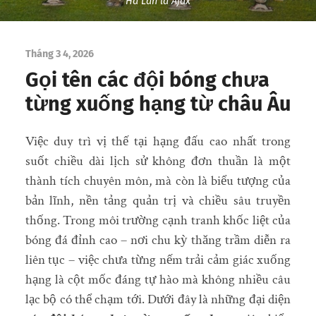
Hà Lan là Ajax
Tháng 3 4, 2026
Gọi tên các đội bóng chưa
từng xuống hạng từ châu Âu
Việc duy trì vị thế tại hạng đấu cao nhất trong
suốt chiều dài lịch sử không đơn thuần là một
thành tích chuyên môn, mà còn là biểu tượng của
bản lĩnh, nền tảng quản trị và chiều sâu truyền
thống. Trong môi trường cạnh tranh khốc liệt của
bóng đá đỉnh cao – nơi chu kỳ thăng trầm diễn ra
liên tục – việc chưa từng nếm trải cảm giác xuống
hạng là cột mốc đáng tự hào mà không nhiều câu
lạc bộ có thể chạm tới. Dưới đây là những đại diện