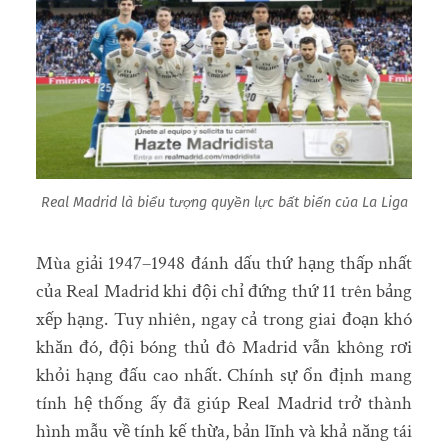
Real Madrid là biểu tượng quyền lực bất biến của La Liga
Mùa giải 1947–1948 đánh dấu thứ hạng thấp nhất
của Real Madrid khi đội chỉ đứng thứ 11 trên bảng
xếp hạng. Tuy nhiên, ngay cả trong giai đoạn khó
khăn đó, đội bóng thủ đô Madrid vẫn không rơi
khỏi hạng đấu cao nhất. Chính sự ổn định mang
tính hệ thống ấy đã giúp Real Madrid trở thành
hình mẫu về tính kế thừa, bản lĩnh và khả năng tái