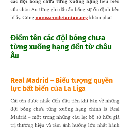
các đội bóng chưa từng xuống hạng
tiêu biểu
của châu Âu từng ghi dấu ấn bằng sự ổn định bền
bỉ ấy. Cùng
moussemdetantan.org
khám phá!
Điểm tên các đội bóng chưa
từng xuống hạng đến từ châu
Âu
Real Madrid – Biểu tượng quyền
lực bất biến của La Liga
Cái tên được nhắc đến đầu tiên khi bàn về những
đội bóng chưa từng xuống hạng chính là Real
Madrid – một trong những câu lạc bộ sở hữu giá
trị thương hiệu và tầm ảnh hưởng lớn nhất hành