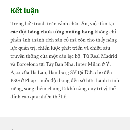
Kết luận
Trong bức tranh toàn cảnh châu Âu, việc tồn tại
các đội bóng chưa từng xuống hạng
không chỉ
phản ánh thành tích sân cỏ mà còn cho thấy năng
lực quản trị, chiến lược phát triển và chiều sâu
truyền thống của một câu lạc bộ. Từ Real Madrid
và Barcelona tại Tây Ban Nha, Inter Milan ở Ý,
Ajax của Hà Lan, Hamburg SV tại Đức cho đến
PSG ở Pháp – mỗi đội bóng đều sở hữu hành trình
riêng, song điểm chung là khả năng duy trì vị thế
đỉnh cao qua nhiều thế hệ.