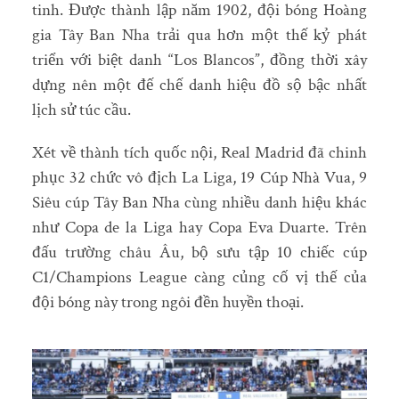
tinh. Được thành lập năm 1902, đội bóng Hoàng
gia Tây Ban Nha trải qua hơn một thế kỷ phát
triển với biệt danh “Los Blancos”, đồng thời xây
dựng nên một đế chế danh hiệu đồ sộ bậc nhất
lịch sử túc cầu.
Xét về thành tích quốc nội, Real Madrid đã chinh
phục 32 chức vô địch La Liga, 19 Cúp Nhà Vua, 9
Siêu cúp Tây Ban Nha cùng nhiều danh hiệu khác
như Copa de la Liga hay Copa Eva Duarte. Trên
đấu trường châu Âu, bộ sưu tập 10 chiếc cúp
C1/Champions League càng củng cố vị thế của
đội bóng này trong ngôi đền huyền thoại.