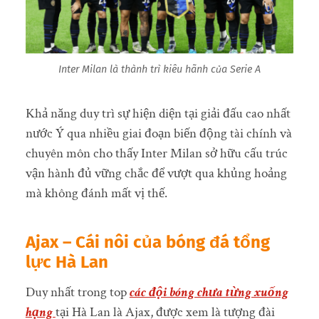
Inter Milan là thành trì kiêu hãnh của Serie A
Khả năng duy trì sự hiện diện tại giải đấu cao nhất
nước Ý qua nhiều giai đoạn biến động tài chính và
chuyên môn cho thấy Inter Milan sở hữu cấu trúc
vận hành đủ vững chắc để vượt qua khủng hoảng
mà không đánh mất vị thế.
Ajax – Cái nôi của bóng đá tổng
lực Hà Lan
Duy nhất trong top
các đội bóng chưa từng xuống
hạng
tại Hà Lan là Ajax, được xem là tượng đài