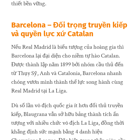
thiết bền vững.
Barcelona – Đối trọng truyền kiếp
và quyền lực xứ Catalan
Nếu Real Madrid là biểu tượng của hoàng gia thì
Barcelona lại đại diện cho niềm tự hào Catalan.
Được thành lập năm 1899 bởi nhóm cầu thủ đến
từ Thụy Sỹ, Anh và Catalonia, Barcelona nhanh
chóng vươn mình thành thế lực song hành cùng
Real Madrid tại La Liga.
Dù số lần vô địch quốc gia ít hơn đối thủ truyền
kiếp, Blaugrana vẫn sở hữu bảng thành tích ấn
tượng với nhiều chức vô địch La Liga, đồng thời
khẳng định sức mạnh bằng 4 danh hiệu