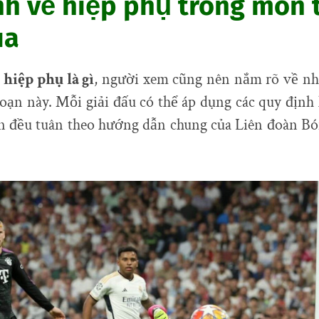
nh về hiệp phụ trong môn 
ua
c
hiệp phụ là gì
, người xem cũng nên nắm rõ về nh
oạn này. Mỗi giải đấu có thể áp dụng các quy định
n đều tuân theo hướng dẫn chung của Liên đoàn Bó