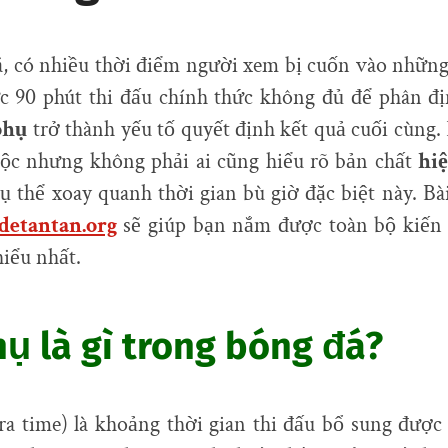
, có nhiều thời điểm người xem bị cuốn vào những
 90 phút thi đấu chính thức không đủ để phân đị
phụ
trở thành yếu tố quyết định kết quả cuối cùng.
ộc nhưng không phải ai cũng hiểu rõ bản chất
hiệ
ụ thể xoay quanh thời gian bù giờ đặc biệt này. Bà
etantan.org
sẽ giúp bạn nắm được toàn bộ kiến 
hiểu nhất.
ụ là gì trong bóng đá?
ra time) là khoảng thời gian thi đấu bổ sung được