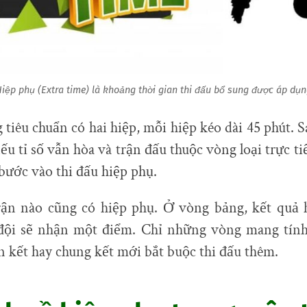
iệp phụ (Extra time) là khoảng thời gian thi đấu bổ sung được áp dụ
tiêu chuẩn có hai hiệp, mỗi hiệp kéo dài 45 phút. S
nếu tỉ số vẫn hòa và trận đấu thuộc vòng loại trực ti
 bước vào thi đấu hiệp phụ.
rận nào cũng có hiệp phụ. Ở vòng bảng, kết quả 
ội sẽ nhận một điểm. Chỉ những vòng mang tính 
n kết hay chung kết mới bắt buộc thi đấu thêm.