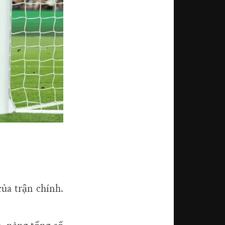
của trận chính.