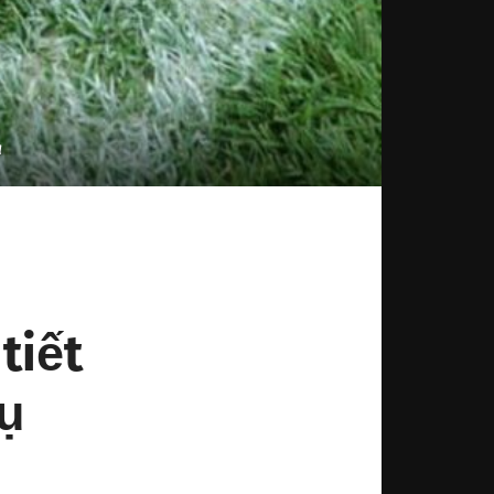
a
tiết
hụ