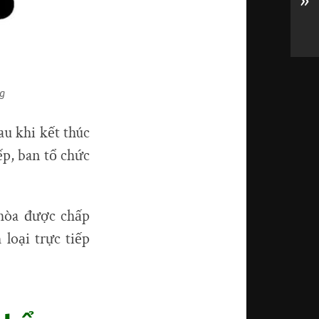
»
ng
au khi kết thúc
ếp, ban tổ chức
hòa được chấp
loại trực tiếp