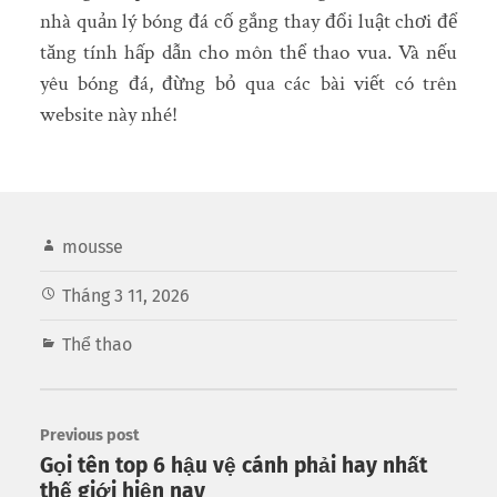
nhà quản lý bóng đá cố gắng thay đổi luật chơi để
tăng tính hấp dẫn cho môn thể thao vua. Và nếu
yêu bóng đá, đừng bỏ qua các bài viết có trên
website này nhé!
mousse
Tháng 3 11, 2026
Thể thao
Previous post
Gọi tên top 6 hậu vệ cánh phải hay nhất
thế giới hiện nay