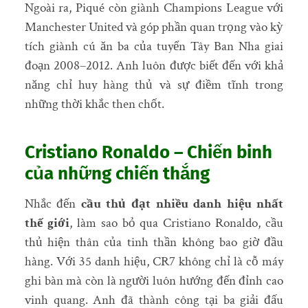
Ngoài ra, Piqué còn giành Champions League với
Manchester United và góp phần quan trọng vào kỳ
tích giành cú ăn ba của tuyển Tây Ban Nha giai
đoạn 2008–2012. Anh luôn được biết đến với khả
năng chỉ huy hàng thủ và sự điềm tĩnh trong
những thời khắc then chốt.
Cristiano Ronaldo – Chiến binh
của những chiến thắng
Nhắc đến
cầu thủ đạt nhiều danh hiệu nhất
thế giới
, làm sao bỏ qua Cristiano Ronaldo, cầu
thủ hiện thân của tinh thần không bao giờ đầu
hàng. Với 35 danh hiệu, CR7 không chỉ là cỗ máy
ghi bàn mà còn là người luôn hướng đến đỉnh cao
vinh quang. Anh đã thành công tại ba giải đấu