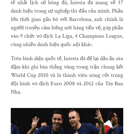
tế nhất lịch sử bóng đá, Iniesta đã mang về 37
danh hiệu trong sự nghiệp thi đấu của mình. Phần
lớn thời gian gắn bó với Barcelona, anh chính là
người truyền cảm hứng nơi hàng tiền vệ, góp phần
vào 9 chức vô địch La Liga, 4 Champions League,
cùng nhiều danh hiệu quốc nội khác.
Trên bình diện quốc tế, Iniesta đã để lại dấu ấn sâu
đậm khi ghi bàn thắng vàng trong trận chung kết
World Cup 2010 và là thành viên nòng cốt trong
đội hình vô địch Euro 2008 và 2012 của Tây Ban
Nha.