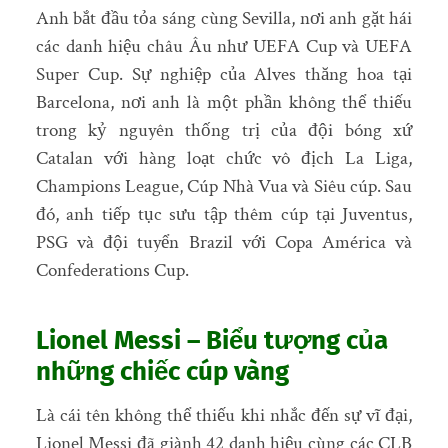
Anh bắt đầu tỏa sáng cùng Sevilla, nơi anh gặt hái
các danh hiệu châu Âu như UEFA Cup và UEFA
Super Cup. Sự nghiệp của Alves thăng hoa tại
Barcelona, nơi anh là một phần không thể thiếu
trong kỷ nguyên thống trị của đội bóng xứ
Catalan với hàng loạt chức vô địch La Liga,
Champions League, Cúp Nhà Vua và Siêu cúp. Sau
đó, anh tiếp tục sưu tập thêm cúp tại Juventus,
PSG và đội tuyển Brazil với Copa América và
Confederations Cup.
Lionel Messi – Biểu tượng của
những chiếc cúp vàng
Là cái tên không thể thiếu khi nhắc đến sự vĩ đại,
Lionel Messi đã giành 42 danh hiệu cùng các CLB