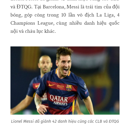
và ĐTQG. Tại Barcelona, Messi là trái tim của đội
bóng, góp công trong 10 lần vô địch La Liga, 4
Champions League, cùng nhiều danh hiệu quốc
nội và châu lục khác.
Lionel Messi đã giành 42 danh hiệu cùng các CLB và ĐTQG