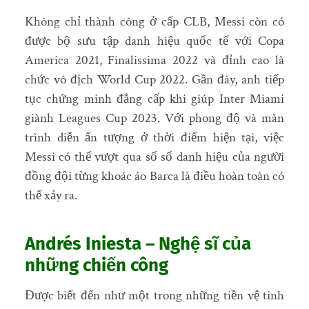
Không chỉ thành công ở cấp CLB, Messi còn có
được bộ sưu tập danh hiệu quốc tế với Copa
America 2021, Finalissima 2022 và đỉnh cao là
chức vô địch World Cup 2022. Gần đây, anh tiếp
tục chứng minh đẳng cấp khi giúp Inter Miami
giành Leagues Cup 2023. Với phong độ và màn
trình diễn ấn tượng ở thời điểm hiện tại, việc
Messi có thể vượt qua số số danh hiệu của người
đồng đội từng khoác áo Barca là điều hoàn toàn có
thể xảy ra.
Andrés Iniesta – Nghệ sĩ của
những chiến công
Được biết đến như một trong những tiền vệ tinh