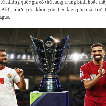
 từ những quốc gia có thứ hạng trung bình hoặc thấ
 AFC, những đội không đủ điều kiện góp mặt trực 
ague.