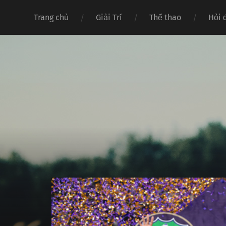
Trang chủ
Giải Trí
Thể thao
Hỏi 