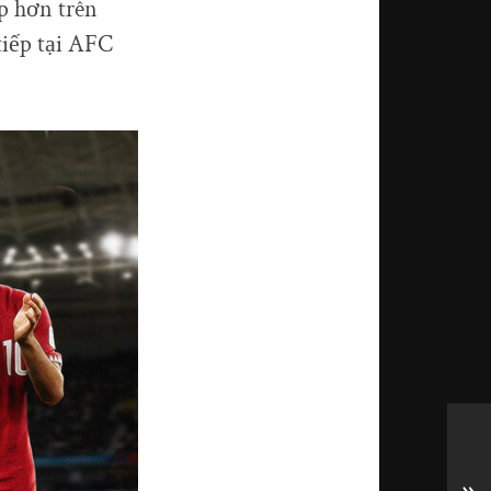
p hơn trên
tiếp tại AFC