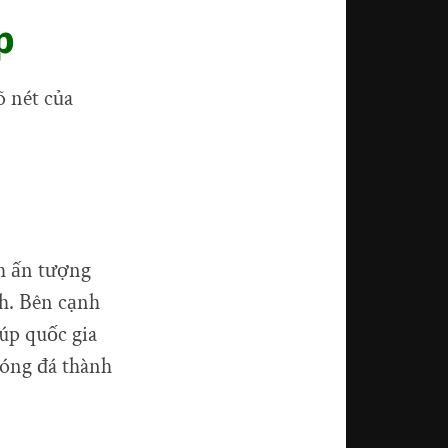
p
õ nét của
h ấn tượng
ch. Bên cạnh
iúp quốc gia
bóng đá thành