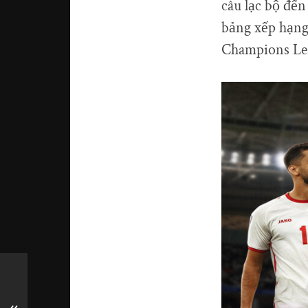
câu lạc bộ đến
bảng xếp hạng
Champions Le