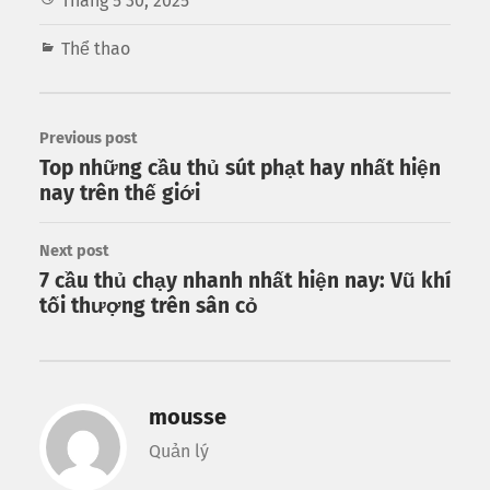
Tháng 5 30, 2025
Thể thao
Previous post
Top những cầu thủ sút phạt hay nhất hiện
nay trên thế giới
Next post
7 cầu thủ chạy nhanh nhất hiện nay: Vũ khí
tối thượng trên sân cỏ
mousse
Quản lý