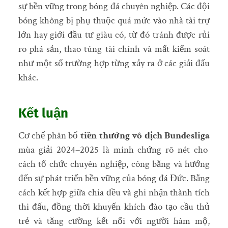
sự bền vững trong bóng đá chuyên nghiệp. Các đội
bóng không bị phụ thuộc quá mức vào nhà tài trợ
lớn hay giới đầu tư giàu có, từ đó tránh được rủi
ro phá sản, thao túng tài chính và mất kiểm soát
như một số trường hợp từng xảy ra ở các giải đấu
khác.
Kết luận
Cơ chế phân bổ
tiền thưởng vô địch Bundesliga
mùa giải 2024–2025 là minh chứng rõ nét cho
cách tổ chức chuyên nghiệp, công bằng và hướng
đến sự phát triển bền vững của bóng đá Đức. Bằng
cách kết hợp giữa chia đều và ghi nhận thành tích
thi đấu, đồng thời khuyến khích đào tạo cầu thủ
trẻ và tăng cường kết nối với người hâm mộ,