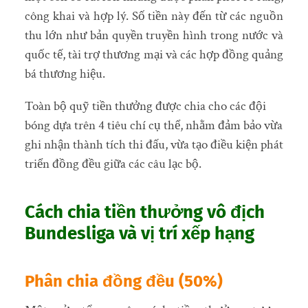
công khai và hợp lý. Số tiền này đến từ các nguồn
thu lớn như bản quyền truyền hình trong nước và
quốc tế, tài trợ thương mại và các hợp đồng quảng
bá thương hiệu.
Toàn bộ quỹ tiền thưởng được chia cho các đội
bóng dựa trên 4 tiêu chí cụ thể, nhằm đảm bảo vừa
ghi nhận thành tích thi đấu, vừa tạo điều kiện phát
triển đồng đều giữa các câu lạc bộ.
Cách chia tiền thưởng vô địch
Bundesliga và vị trí xếp hạng
Phân chia đồng đều (50%)