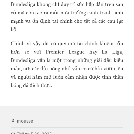
Bundesliga không chỉ duy trì sức hấp dẫn trên sân
cỏ mà còn tạo ra một môi trường cạnh tranh lành
mạnh và ổn định tài chính cho tất cả các câu lạc
bộ.
Chính vì vậy, dù có quy mô tài chính khiêm tốn
hơn so với Premier League hay La Liga,
Bundesliga vẫn là một trong những giải đấu kiểu
mẫu, nơi các đội bóng nhỏ vẫn có cơ hội vươn lên
và người hâm mộ luôn cảm nhận được tinh thần
bóng đá đích thực.
mousse