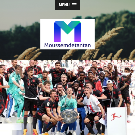
MENU
Moussemdetantan.org