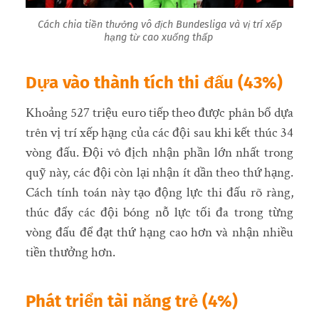
Cách chia tiền thưởng vô địch Bundesliga và vị trí xếp
hạng từ cao xuống thấp
Dựa vào thành tích thi đấu (43%)
Khoảng 527 triệu euro tiếp theo được phân bổ dựa
trên vị trí xếp hạng của các đội sau khi kết thúc 34
vòng đấu. Đội vô địch nhận phần lớn nhất trong
quỹ này, các đội còn lại nhận ít dần theo thứ hạng.
Cách tính toán này tạo động lực thi đấu rõ ràng,
thúc đẩy các đội bóng nỗ lực tối đa trong từng
vòng đấu để đạt thứ hạng cao hơn và nhận nhiều
tiền thưởng hơn.
Phát triển tài năng trẻ (4%)