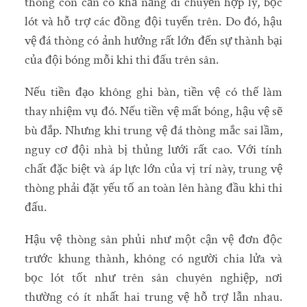
thòng còn cần có khả năng di chuyển hợp lý, bọc
lót và hỗ trợ các đồng đội tuyến trên. Do đó, hậu
vệ đá thòng có ảnh hưởng rất lớn đến sự thành bại
của đội bóng mỗi khi thi đấu trên sân.
Nếu tiền đạo không ghi bàn, tiền vệ có thể làm
thay nhiệm vụ đó. Nếu tiền vệ mất bóng, hậu vệ sẽ
bù đắp. Nhưng khi trung vệ đá thòng mắc sai lầm,
nguy cơ đội nhà bị thủng lưới rất cao.
Với tính
chất đặc biệt và áp lực lớn của vị trí này, trung vệ
thòng phải đặt yếu tố an toàn lên hàng đầu khi thi
đấu.
Hậu vệ thòng sân phủi như một cận vệ đơn độc
trước khung thành, không có người chia lửa và
bọc lót tốt như trên sân chuyên nghiệp, nơi
thường có ít nhất hai trung vệ hỗ trợ lẫn nhau.