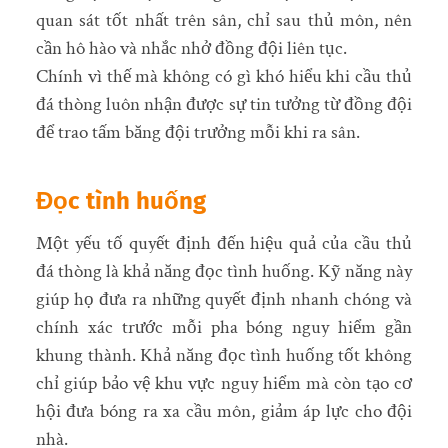
quan sát tốt nhất trên sân, chỉ sau thủ môn, nên
cần hô hào và nhắc nhở đồng đội liên tục.
Chính vì thế mà không có gì khó hiểu khi cầu thủ
đá thòng luôn nhận được sự tin tưởng từ đồng đội
để trao tấm băng đội trưởng mỗi khi ra sân.
Đọc tình huống
Một yếu tố quyết định đến hiệu quả của cầu thủ
đá thòng là khả năng đọc tình huống. Kỹ năng này
giúp họ đưa ra những quyết định nhanh chóng và
chính xác trước mỗi pha bóng nguy hiểm gần
khung thành. Khả năng đọc tình huống tốt không
chỉ giúp bảo vệ khu vực nguy hiểm mà còn tạo cơ
hội đưa bóng ra xa cầu môn, giảm áp lực cho đội
nhà.