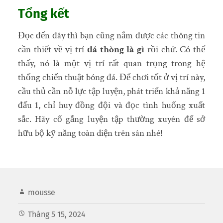
Tổng kết
Đọc đến đây thì bạn cũng nắm được các thông tin
cần thiết về vị trí
đá thòng là gì
rồi chứ. Có thể
thấy, nó là một vị trí rất quan trọng trong hệ
thống chiến thuật bóng đá. Để chơi tốt ở vị trí này,
cầu thủ cần nỗ lực tập luyện, phát triển khả năng 1
đấu 1, chỉ huy đồng đội và đọc tình huống xuất
sắc. Hãy cố gắng luyện tập thường xuyên để sở
hữu bộ kỹ năng toàn diện trên sân nhé!
mousse
Tháng 5 15, 2024