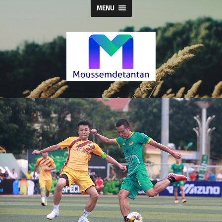
MENU
Moussemdetantan.org