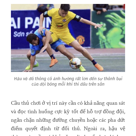
Hậu vệ đá thòng có ảnh hưởng rất lớn đến sự thành bại
của đội bóng mỗi khi thi đấu trên sân
Cầu thủ chơi ở vị trí này cần có khả năng quan sát
và đọc tình huống cực kỳ tốt để hỗ trợ đồng đội,
ngăn chặn những đường chuyền hoặc các pha dứt
điểm quyết định từ đối thủ. Ngoài ra, hậu vệ