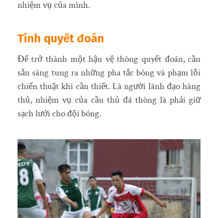
nhiệm vụ của mình.
Tính quyết đoán
Để trở thành một hậu vệ thòng quyết đoán, cần
sẵn sàng tung ra những pha tắc bóng và phạm lỗi
chiến thuật khi cần thiết. Là người lãnh đạo hàng
thủ, nhiệm vụ của cầu thủ đá thòng là phải giữ
sạch lưới cho đội bóng.